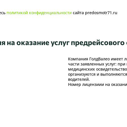
есь
политикой конфиденциальности
сайта predosmotr71.ru
я на оказание услуг предрейсового
Компания ГолдВалео имеет л
части заявленных услуг: пр
медицинских освидетельство
организуются и выполняютс
водителей.
Номер лицензиии на оказани
юбым удобным способом, чтобы пр