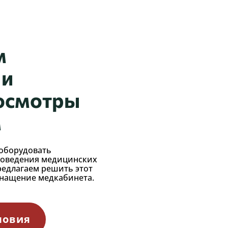
м
 и
 осмотры
м
оборудовать
роведения медицинских
редлагаем решить этот
снащение медкабинета.
ловия