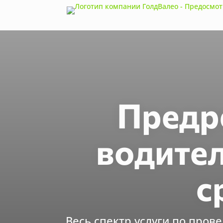
Предр
водител
с
Весь спектр услуги по про