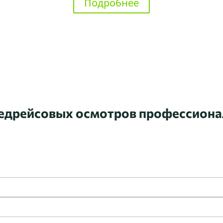
Подробнее
Узнать подробнее
редрейсовых осмотров профессион
заявку на расчет стоимости регулярных осмотров для ваших с
или позвоните —
+7 (905) 111-11-84