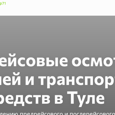
ейсовые осм
ей и транспо
редств в Туле
ведению предрейсового и послерейсовог